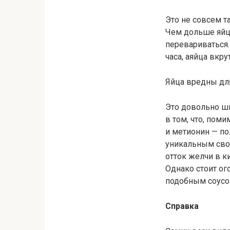
Это не совсем т
Чем дольше яйцо
перевариваться.
часа, аяйца вкру
Яйца вредны дл
Это довольно ши
в том, что, пом
и метионин — по
уникальным сво
отток желчи в к
Однако стоит ог
подобным соусом
Справка