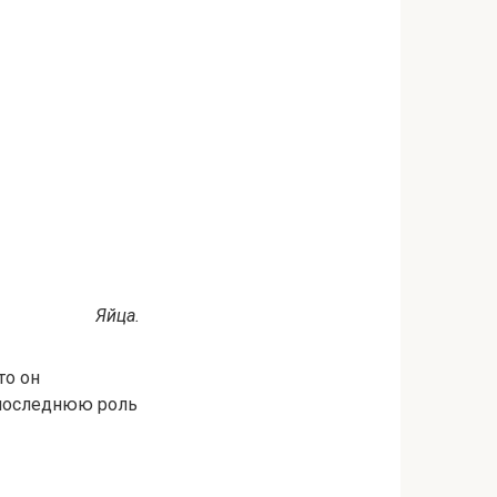
Яйца.
то он
 последнюю роль