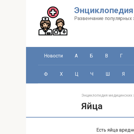
Перейти
Энциклопедия
к
контенту
Развенчание популярных 
Новости
А
Б
В
Г
Ф
Х
Ц
Ч
Ш
Я
Энциклопедия медицинских 
Яйца
Есть яйца вредн