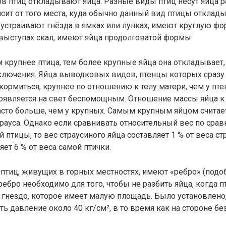
в птиц откладывают яйца. Разные виды птиц несут яйца 
сит от того места, куда обычно данный вид птицы отклады
устраивают гнёзда в ямках или лунках, имеют круглую фо
выступах скал, имеют яйца продолговатой формы.
м крупнее птица, тем более крупные яйца она откладывает, 
сключения. Яйца выводковых видов, птенцы которых сразу
кормиться, крупнее по отношению к телу матери, чем у пт
оявляется на свет беспомощным. Отношение массы яйца к 
сто больше, чем у крупных. Самым крупным яйцом считае
рауса. Однако если сравнивать относительный вес по сра
 птицы, то вес страусиного яйца составляет 1 % от веса ст
ет 6 % от веса самой птички.
птиц, живущих в горных местностях, имеют «ребро» (подо
ребро необходимо для того, чтобы не разбить яйца, когда п
 гнездо, которое имеет малую площадь. Было установлено,
 давление около 40 кг/см², в то время как на стороне без