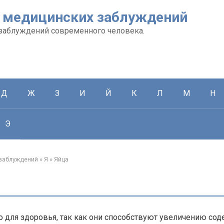
 медицинских заблуждений
заблуждений современного человека.
Д
Ж
З
И
Й
К
Л
М
Н
Э
заблуждений
»
Я
»
Яйца
о для здоровья, так как они способствуют увеличению со