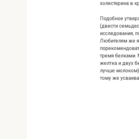
холестерина в к
Подобное утверж
(двести семьдес
исследования, п
Любителям же я
порекомендовать
тремя белками. 
желтка и двух б
лучше молоком).
тому же усваива