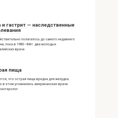
а и гастрит — наследственные
олевания
ействительно полагалось до самого недавнего
ни, пока в 1983—84гг. два молодых
алийских врача
рая пища
ется, что острая пища вредна для желудка.
о в этом усомнились американские врачи.
оэнтеролог