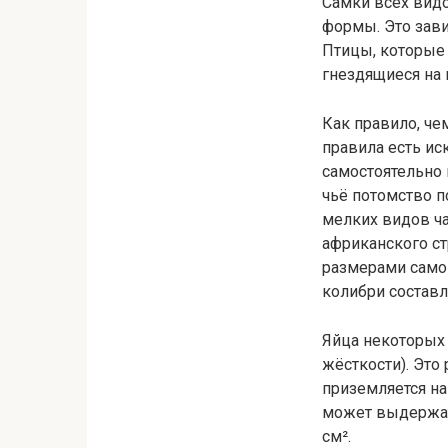
Самки всех видо
формы. Это зави
Птицы, которые 
гнездящиеся на 
Как правило, че
правила есть и
самостоятельно 
чьё потомство п
мелких видов ча
африканского ст
размерами самой
колибри составля
Яйца некоторых 
жёсткости). Это 
приземляется на
может выдержать
см².