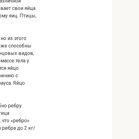
различной
вает свои яйца.
рму яиц. Птицы,
но из этого
 же способны
енцовых видов,
массе тела у
тся яйцо
внению с
рауса. Яйцо
бно ребру
тица
 что «ребро»
 ребра до 2 кг/