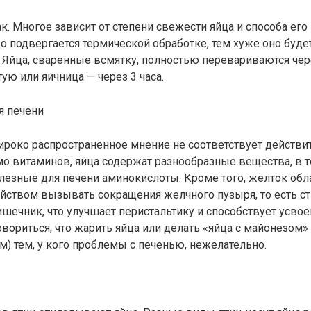
ак. Многое зависит от степени свежести яйца и способа его
 подвергается термической обработке, тем хуже оно буде
 Яйца, сваренные всмятку, полностью перевариваются чер
тую или яичница — через 3 часа.
я печени
роко распространенное мнение не соответствует действи
имо витаминов, яйца содержат разнообразные вещества, в 
лезные для печени аминокислоты. Кроме того, желток обл
йством вызывать сокращения желчного пузыря, то есть с
ишечник, что улучшает перистальтику и способствует усво
овориться, что жарить яйца или делать «яйца с майонезом»
) тем, у кого проблемы с печенью, нежелательно.