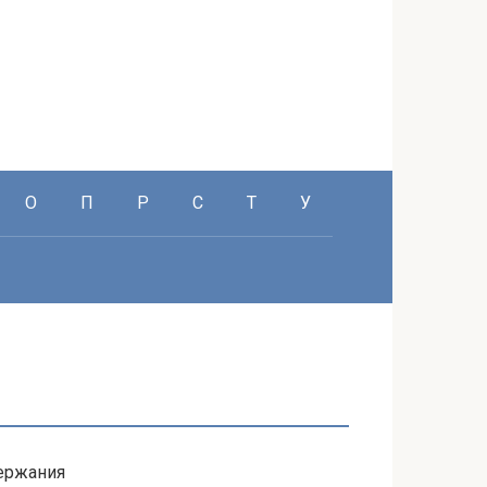
О
П
Р
С
Т
У
держания