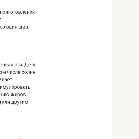
 приготовления.
т
ез один-два
тельности. Дело
том числе холин
адает
тимулировать
ению жиров.
 (или другим