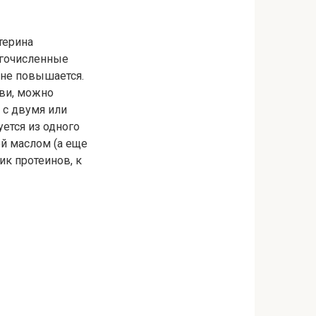
терина
огочисленные
 не повышается.
ви, можно
 с двумя или
ется из одного
й маслом (а еще
ик протеинов, к