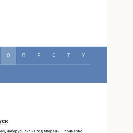
О
П
Р
С
Т
У
уск
ну, наберусь сил на год вперед», — примерно