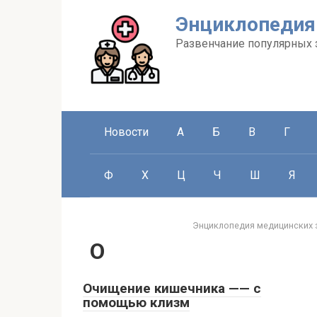
Перейти
Энциклопедия
к
контенту
Развенчание популярных 
Новости
А
Б
В
Г
Ф
Х
Ц
Ч
Ш
Я
Энциклопедия медицинских 
О
Очищение кишечника —— с
помощью клизм