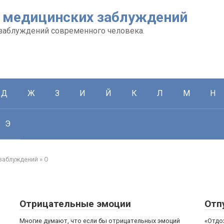
 медицинских заблуждений
заблуждений современного человека.
Д
Ж
З
И
Й
К
Л
М
Н
Э
заблуждений
»
О
Отрицательные эмоции
Отп
Многие думают, что если бы отрицательных эмоций
«Отдох