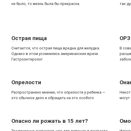
не было, то жизнь была бы прекрасна.
так д
Острая пища
ОРЗ
Считается, что острая пища вредна для желудка.
В сов
Однако в этом усомнились американские врачи.
расши
Гастроэнтеролог
забол
Опрелости
Она
Распространено мнение, что опрелости у ребенка —
Некот
это обычное дело и обращать на это особого
могут 
Опасно ли рожать в 15 лет?
Омо
Традиционно считается, что для девушек в возрасте
Изгот