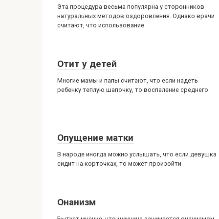
Эта процедура весьма популярна у сторонников
натуральных методов оздоровления. Однако врачи
считают, что использование
Отит у детей
Многие мамы и папы считают, что если надеть
ребенку теплую шапочку, то воспаление среднего
Опущение матки
В народе иногда можно услышать, что если девушка
сидит на корточках, то может произойти
Онанизм
Бытует мнение, что мужчина занимается онанизмом