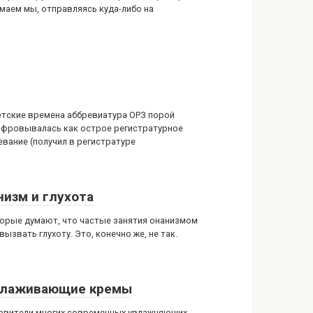
умаем мы, отправляясь куда-либо на
етские времена аббревиатура ОРЗ порой
фровывалась как острое регистратурное
евание (получил в регистратуре
низм и глухота
орые думают, что частые занятия онанизмом
вызвать глухоту. Это, конечно же, не так.
лаживающие кремы
овители многих современных увлажняющих