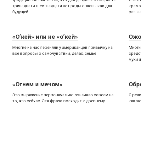
тринадцати-шестнадцати лет роды опасны как для
кремо
будущей
разгл
«О’кей» или не «о’кей»
Ожо
Многие из нас переняли у американцев привычку на
Многи
все вопросы о самочувствии, делах, семье
средс
муки и
«Огнем и мечом»
Обр
Это выражение первоначально означало совсем не
С рел
то, что сейчас. Эта фраза восходит к древнему
как же