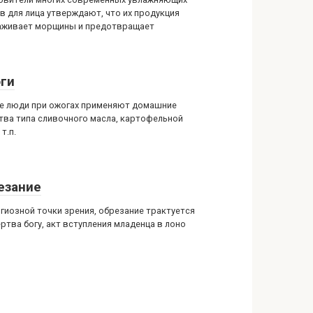
в для лица утверждают, что их продукция
аживает морщины и предотвращает
ги
е люди при ожогах применяют домашние
тва типа сливочного масла, картофельной
 т.п.
езание
игиозной точки зрения, обрезание трактуется
ртва богу, акт вступления младенца в лоно