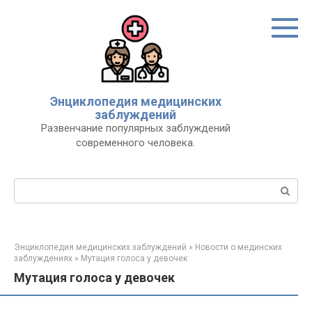
Перейти
к
контенту
Энциклопедия медицинских
заблуждений
Развенчание популярных заблуждений
современного человека.
Поиск:
Энциклопедия медицинских заблуждений
»
Новости о мединских
заблуждениях
»
Мутация голоса у девочек
Мутация голоса у девочек