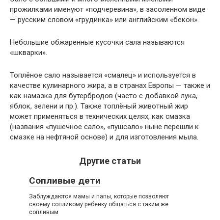
прожилками именуют «подчеревина», в засоленном виде
— русским словом «грудинка» или английским «бекон».
Небольшие обжаренные кусочки сала называются
«шкварки».
Топлёное сало называется «смалец» и используется в
качестве кулинарного жира, а в странах Европы — также и
как намазка для бутербродов (часто с добавкой лука,
яблок, зелени и пр.). Также топлёный животный жир
может применяться в технических целях, как смазка
(названия «пушечное сало», «пушсало» ныне перешли к
смазке на нефтяной основе) и для изготовления мыла.
Другие статьи
Сопливые дети
Заблуждаются мамы и папы, которые позволяют
своему сопливому ребенку общаться с таким же
сопливым