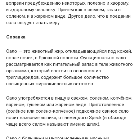
вопреки предубеждению некоторых, полезно и хворому,
и здоровому человеку. Причем как в свежем, так и в
соленом, и в жареном виде. Другое дело, что в поедании
сала следует знать меру.
Справка
Сало — это животный жир, откладывающийся под кожей,
возле почек, в брюшной полости. Функционально сало
рассматривается как питательный запас в теле животного
организма, который состоит в основном из
триглицеридов, содержит большое количество
насыщенных жирнокислотных остатков.
Сало употребляется в пищу в свежем, солёном, копчёном,
варёном, тушёном или жареном виде. Приготовленное
(солёное или солёно-копчёное) подкожное свиное сало
носит название «шпик», от немецкого Speck (в обиходе
чаще всего салом называют именно шпик).
Сало с большими и многочисленными мясными