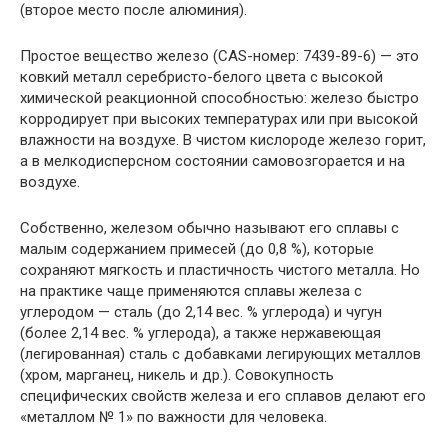
(второе место после алюминия).
Простое вещество железо (CAS-номер: 7439-89-6) — это
ковкий металл серебристо-белого цвета с высокой
химической реакционной способностью: железо быстро
корродирует при высоких температурах или при высокой
влажности на воздухе. В чистом кислороде железо горит,
а в мелкодисперсном состоянии самовозгорается и на
воздухе.
Собственно, железом обычно называют его сплавы с
малым содержанием примесей (до 0,8 %), которые
сохраняют мягкость и пластичность чистого металла. Но
на практике чаще применяются сплавы железа с
углеродом — сталь (до 2,14 вес. % углерода) и чугун
(более 2,14 вес. % углерода), а также нержавеющая
(легированная) сталь с добавками легирующих металлов
(хром, марганец, никель и др.). Совокупность
специфических свойств железа и его сплавов делают его
«металлом № 1» по важности для человека.