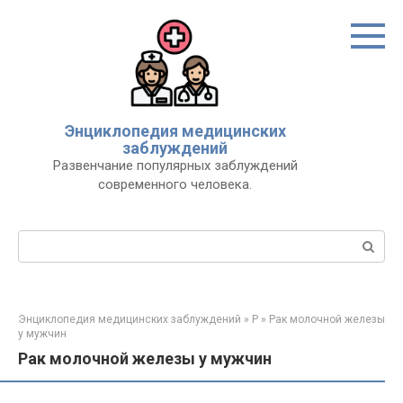
Перейти
к
контенту
Энциклопедия медицинских
заблуждений
Развенчание популярных заблуждений
современного человека.
Поиск:
Энциклопедия медицинских заблуждений
»
Р
»
Рак молочной железы
у мужчин
Рак молочной железы у мужчин