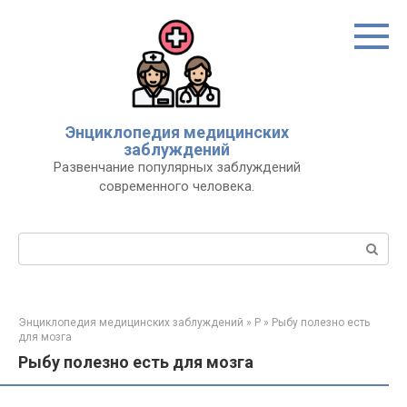
Перейти
к
контенту
Энциклопедия медицинских
заблуждений
Развенчание популярных заблуждений
современного человека.
Поиск:
Энциклопедия медицинских заблуждений
»
Р
»
Рыбу полезно есть
для мозга
Рыбу полезно есть для мозга