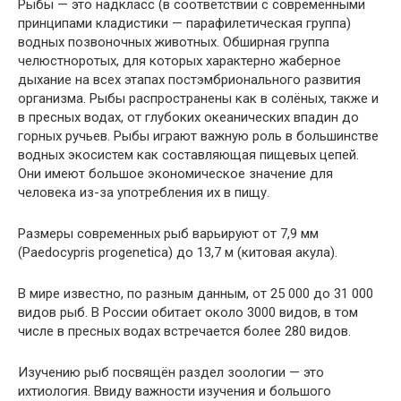
Рыбы — это надкласс (в соответствии с современными
принципами кладистики — парафилетическая группа)
водных позвоночных животных. Обширная группа
челюстноротых, для которых характерно жаберное
дыхание на всех этапах постэмбрионального развития
организма. Рыбы распространены как в солёных, также и
в пресных водах, от глубоких океанических впадин до
горных ручьев. Рыбы играют важную роль в большинстве
водных экосистем как составляющая пищевых цепей.
Они имеют большое экономическое значение для
человека из-за употребления их в пищу.
Размеры современных рыб варьируют от 7,9 мм
(Paedocypris progenetica) до 13,7 м (китовая акула).
В мире известно, по разным данным, от 25 000 до 31 000
видов рыб. В России обитает около 3000 видов, в том
числе в пресных водах встречается более 280 видов.
Изучению рыб посвящён раздел зоологии — это
ихтиология. Ввиду важности изучения и большого