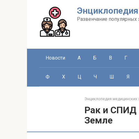
Перейти
Энциклопедия
к
контенту
Развенчание популярных 
Новости
А
Б
В
Г
Ф
Х
Ц
Ч
Ш
Я
Энциклопедия медицинских 
Рак и СПИД
Земле