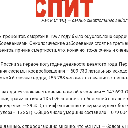
Рак и СПИД — самые смертельные забол
 процентов смертей в 1997 году было обусловлено серде
олеваниями. Онкологические заболевания стоят на треть
ентов причин смертности, что, конечно, тоже очень и очень
 России за первое полугодие девяноста девятого года. Пе
ния системы кровообращения — 609 730 летальных исходов
еской болезни сердца, 285 788 человек скончались от ише
 находятся злокачественные новообразования — 147 699. 
ений, травм погибли 135 076 человек, от болезней органов
щеварения — 29 450, от инфекционных и паразитарных боле
ркулеза— 15 251). Общее число умерших составило 1 079 004
е данные, опровергающие мнение, что «СПИД — болезнь н