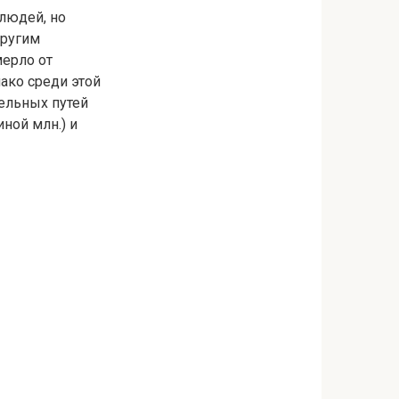
людей, но
другим
мерло от
ако среди этой
ельных путей
иной млн.) и