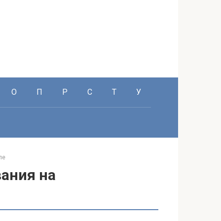
О
П
Р
С
Т
У
ле
ания на