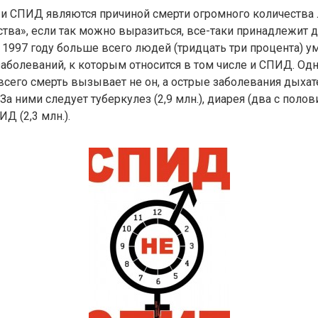
 и СПИД являются причиной смерти огромного количества 
тва», если так можно выразиться, все-таки принадлежит 
 1997 году больше всего людей (тридцать три процента) у
болеваний, к которым относится в том числе и СПИД. Одн
сего смерть вызывает не он, а острые заболевания дыхат
. За ними следует туберкулез (2,9 млн.), диарея (два с полов
Д (2,3 млн.).