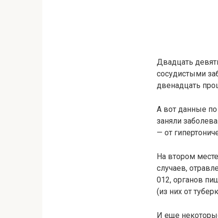
Двадцать девять
сосудистыми заб
двенадцать проц
А вот данные по
заняли заболева
— от гипертонич
На втором месте
случаев, отравл
012, органов пи
(из них от тубе
И еще некоторы