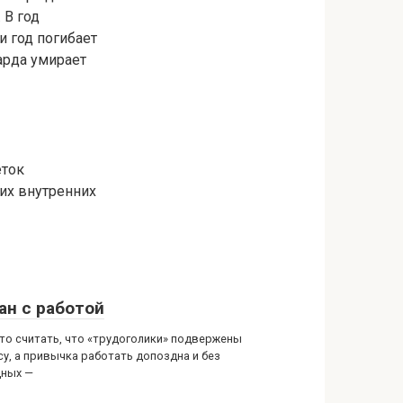
 В год
и год погибает
арда умирает
еток
гих внутренних
ан с работой
то считать, что «трудоголики» подвержены
су, а привычка работать допоздна и без
ных —