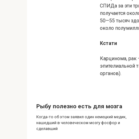
СПИДа за эти тр
получается окол
50—55 тысяч здо
около полумилли
Кстати
Карцинома, рак 
эпителиальной т
органов).
Рыбу полезно есть для мозга
Когда-то об этом заявил один немецкий медик,
нашедший в человеческом мозгу фосфор и
сделавший