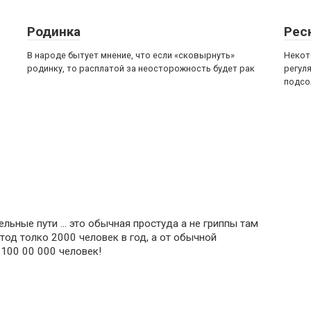
Родинка
Рес
В народе бытует мнение, что если «сковырнуть»
Некот
родинку, то расплатой за неосторожность будет рак
регул
подсо
ельные пути … это обычная простуда а не гриппы там
тод толко 2000 человек в год, а от обычной
100 00 000 человек!