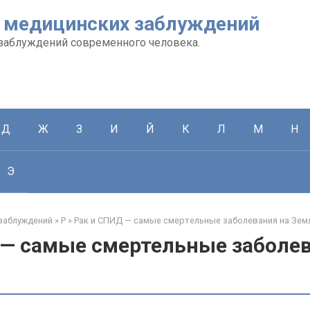
 медицинских заблуждений
заблуждений современного человека.
Д
Ж
З
И
Й
К
Л
М
Н
Э
заблуждений
»
Р
»
Рак и СПИД — самые смертельные заболевания на Зем
 — самые смертельные заболев