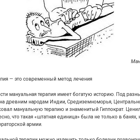
Ман
апия — это современный метод лечения
сти мануальная терапия имеет богатую историю. Под раз
тна древним народам Индии, Средиземноморья, Центрально
ковал мануальную терапию и знаменитый Гиппократ. Цени
есно, что такая «штатная единица» была не только в банях, н
ераторской армии.
альной терапии можно излечить только болезни позвоноч