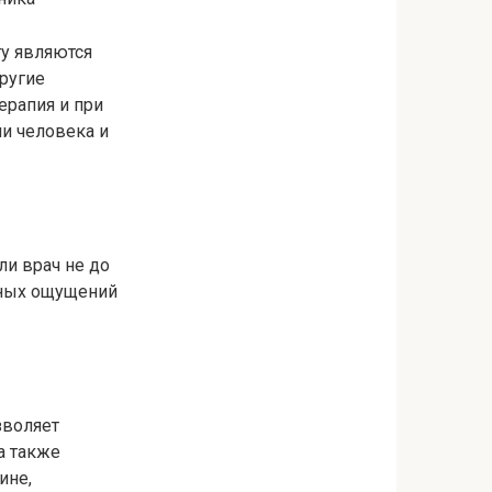
ту являются
другие
ерапия и при
ми человека и
ли врач не до
бных ощущений
зволяет
а также
ине,