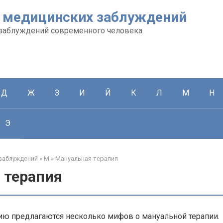
 медицинских заблуждений
заблуждений современного человека.
Д
Ж
З
И
Й
К
Л
М
Н
Э
заблуждений
»
М
»
Мануальная терапия
 терапия
ю предлагаются несколько мифов о мануальной терапии.