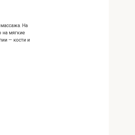
 массажа. На
 на мягкие
пии — кости и