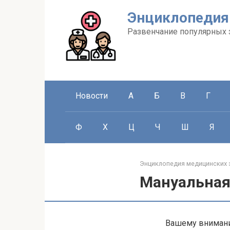
Перейти
Энциклопедия
к
контенту
Развенчание популярных 
Новости
А
Б
В
Г
Ф
Х
Ц
Ч
Ш
Я
Энциклопедия медицинских 
Мануальная
Вашему внимани