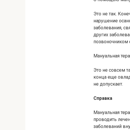
Это не так. Кон
нарушение осанк
заболевания, св
других заболева
позвоночником с
Мануальная тера
Это не совсем т
конца еще овла
не допускает.
Справка
Мануальная тера
проводить лечен
заболеваний вну