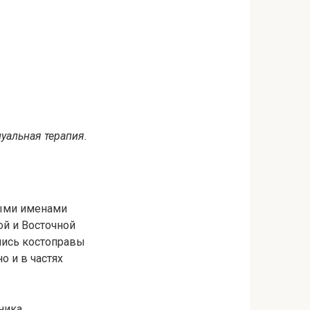
уальная терапия.
ными именами
й и Восточной
лись костоправы
о и в частях
ника