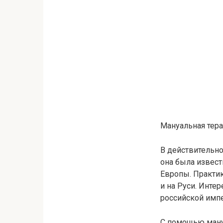
Мануальная тер
В действительно
она была извес
Европы. Практи
и на Руси. Интер
российской имп
С помощью ману