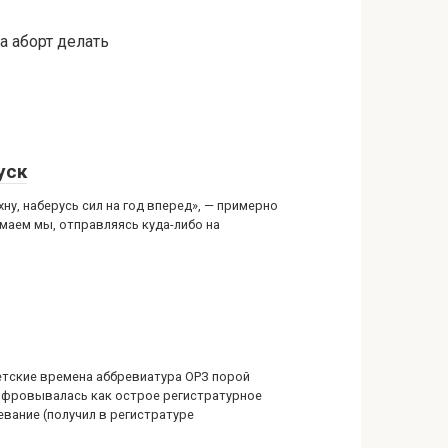
а аборт делать
уск
ну, наберусь сил на год вперед», — примерно
умаем мы, отправляясь куда-либо на
етские времена аббревиатура ОРЗ порой
фровывалась как острое регистратурное
евание (получил в регистратуре