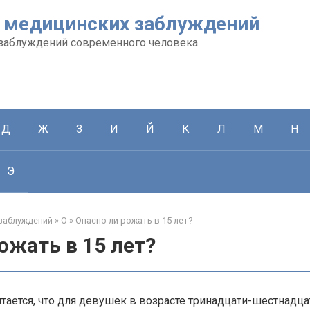
 медицинских заблуждений
заблуждений современного человека.
Д
Ж
З
И
Й
К
Л
М
Н
Э
заблуждений
»
О
»
Опасно ли рожать в 15 лет?
ожать в 15 лет?
тается, что для девушек в возрасте тринадцати-шестнадца