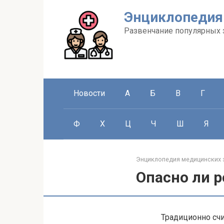
Перейти
Энциклопедия
к
контенту
Развенчание популярных 
Новости
А
Б
В
Г
Ф
Х
Ц
Ч
Ш
Я
Энциклопедия медицинских 
Опасно ли р
Традиционно счи