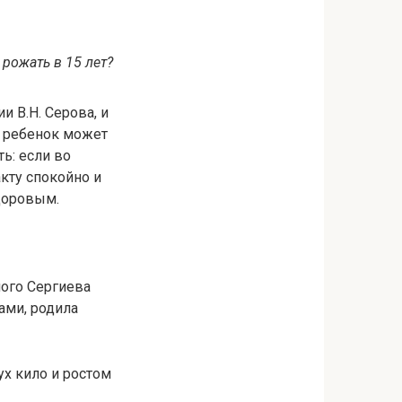
 рожать в 15 лет?
 В.Н. Серова, и
я ребенок может
ь: если во
кту спокойно и
здоровым.
ого Сергиева
ами, родила
х кило и ростом