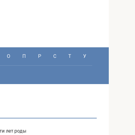
О
П
Р
С
Т
У
ти лет роды