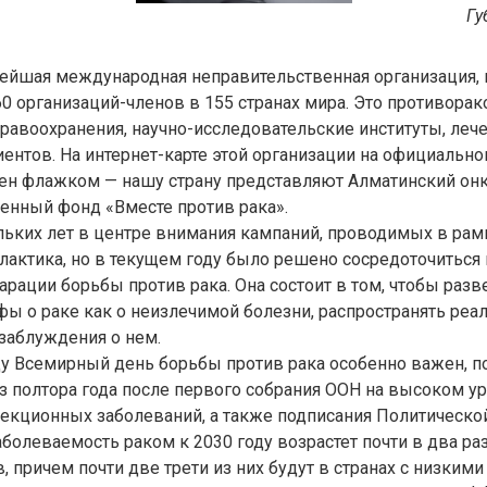
Гу
нейшая международная неправительственная организация, 
60 организаций-членов в 155 странах мира. Это противора
равоохранения, научно-исследовательские институты, леч
ентов. На интернет-карте этой организации на официально
чен флажком — нашу страну представляют Алматинский он
енный фонд «Вместе против рака».
льких лет в центре внимания кампаний, проводимых в ра
лактика, но в текущем году было решено сосредоточиться 
рации борьбы против рака. Она состоит в том, чтобы разв
ы о раке как о неизлечимой болезни, распространять реа
 заблуждения о нем.
у Всемирный день борьбы против рака особенно важен, п
з полтора года после первого собрания ООН на высоком у
екционных заболеваний, а также подписания Политическо
аболеваемость раком к 2030 году возрастет почти в два раз
в, причем почти две трети из них будут в странах с низким