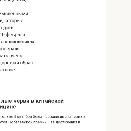
ссмысленными
и, которые
ходить
 10 февраля
в поликлиниках.
 февраля
лать очень
здоровый образ
агнозе.
глые черви в китайской
ицине
кгольме 5 октября были названы имена первых
атов Нобелевской премии – за достижения в