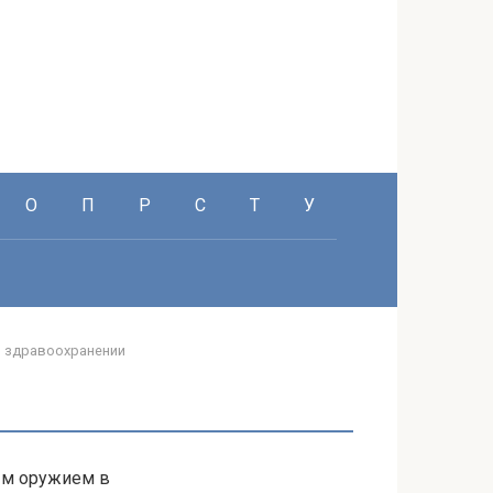
О
П
Р
С
Т
У
о здравоохранении
ым оружием в