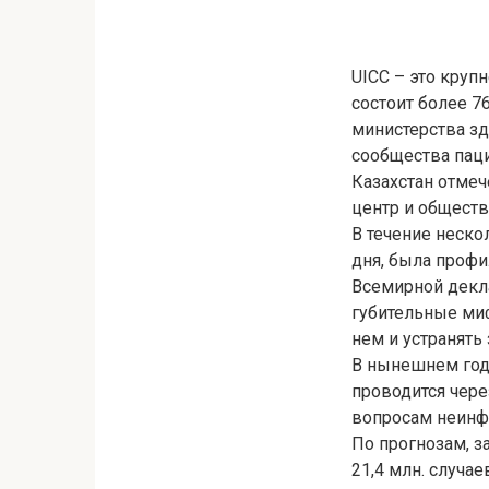
UICC – это круп
состоит более 7
министерства зд
сообщества паци
Казахстан отме
центр и обществ
В течение неско
дня, была профи
Всемирной декла
губительные миф
нем и устранять
В нынешнем год
проводится чере
вопросам неинф
По прогнозам, з
21,4 млн. случае