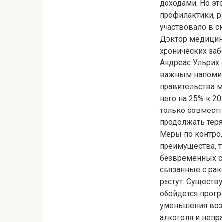
доходами. Но эт
профилактики, р
участвовало в с
Доктор медицинс
хронических заб
Андреас Ульрих 
важным напомина
правительства 
него на 25% к 2
только совместн
продолжать теря
Меры по контро
преимущества, 
безвременных с
связанные с рак
растут. Существ
обойдется прог
уменьшения возд
алкоголя и непр