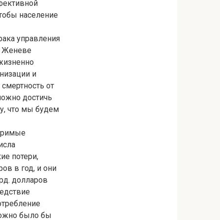
ффективной
чтобы население
рака управления
в Женеве
 жизненно
низации и
смертность от
зможно достичь
у, что мы будем
меримые
исла
ие потери,
ов в год, и они
рд. долларов
ледствие
отребление
можно было бы