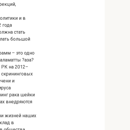
фекций,
олитики и в
2 года
олжна стать
лать большой
рамм – это одно
аламатты ?аза?
 РК на 2012–
х скрининговых
ечени и
ируса
нинг рака шейки
тах внедряются
чи жизней наших
клад в
в общества,