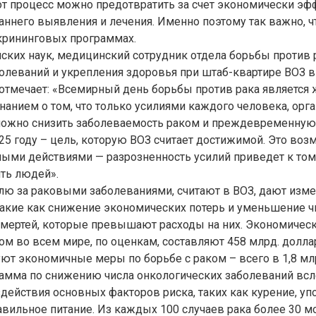
от процесс можно предотвратить за счет экономически э
аннего выявления и лечения. Именно поэтому так важно, 
крининговых программах.
ких наук, медицинский сотрудник отдела борьбы против 
олеваний и укрепления здоровья при штаб-квартире ВОЗ 
отмечает: «Всемирный день борьбы против рака является
нием о том, что только усилиями каждого человека, орга
можно снизить заболеваемость раком и преждевременную 
025 году – цель, которую ВОЗ считает достижимой. Это во
ыми действиями — разрозненность усилий приведет к том
ть людей».
лю за раковыми заболеваниями, считают в ВОЗ, дают из
такие как снижение экономических потерь и уменьшение ч
мертей, которые превышают расходы на них. Экономическ
ом во всем мире, по оценкам, составляют 458 млрд. доллар
уют экономичные меры по борьбе с раком – всего в 1,8 мл
рамма по снижению числа онкологических заболеваний вс
ействия основных факторов риска, таких как курение, уп
авильное питание. Из каждых 100 случаев рака более 30 