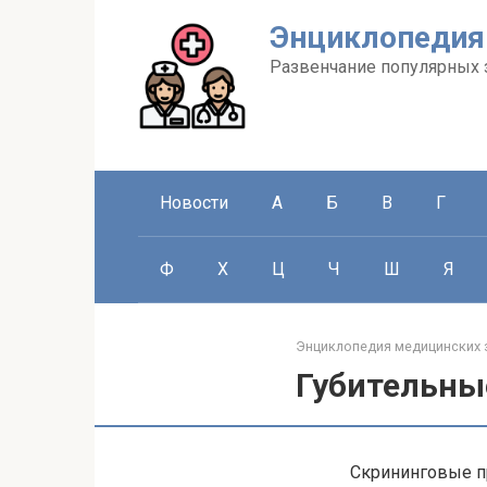
Перейти
Энциклопедия
к
контенту
Развенчание популярных 
Новости
А
Б
В
Г
Ф
Х
Ц
Ч
Ш
Я
Энциклопедия медицинских 
Губительны
Скрининговые п