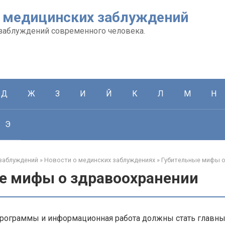
 медицинских заблуждений
заблуждений современного человека.
Д
Ж
З
И
Й
К
Л
М
Н
Э
заблуждений
»
Новости о мединских заблуждениях
»
Губительные мифы 
е мифы о здравоохранении
рограммы и информационная работа должны стать главн