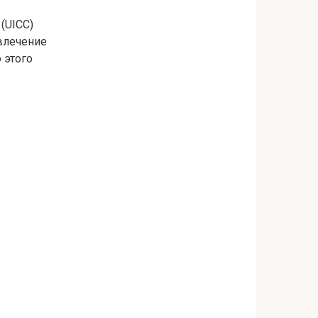
(UICC)
влечение
 этого