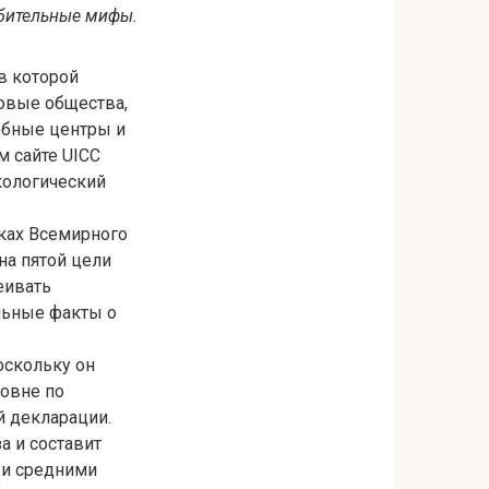
бительные мифы.
в которой
ковые общества,
ебные центры и
м сайте UICC
кологический
мках Всемирного
на пятой цели
еивать
льные факты о
оскольку он
ровне по
й декларации.
а и составит
и и средними