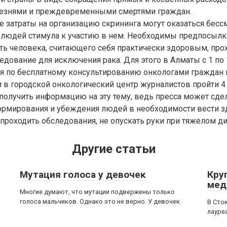
лезнями и преждевременными смертями граждан.
е затраты на организацию скрининга могут оказаться бе
у людей стимула к участию в нем. Необходимы предпосылк
ь человека, считающего себя практически здоровым, про
едование для исключения рака. Для этого в Алматы с 1 по
я по бесплатному консультированию онкологами граждан 
 в городской онкологический центр журналистов пройти 4
получить информацию на эту тему, ведь пресса может сде
ормирования и убеждения людей в необходимости вести 
проходить обследования, не опускать руки при тяжелом ди
Другие статьи
Мутация голоса у девочек
Кру
мед
Многие думают, что мутации подвержены только
голоса мальчиков. Однако это не верно. У девочек
В Сто
лауре