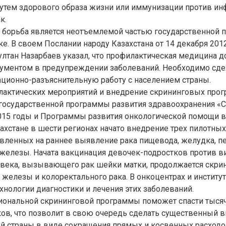
утем здорового образа жизни или иммунизации против ин
к.
борьба является неотъемлемой частью государственной п
е. В своем Послании народу Казахстана от 14 декабря 201
лтан Назарбаев указал, что профилактическая медицина д
ументом в предупреждении заболеваний. Необходимо сде
ционно-разъяснительную работу с населением страны.
лактических мероприятий и внедрение скрининговых прог
 государственной программы развития здравоохранения «С
015 годы и Программы развития онкологической помощи в
захстане в шести регионах начато внедрение трех пилотны
вленных на раннее выявление рака пищевода, желудка, п
железы. Начата вакцинация девочек-подростков против в
века, вызывающего рак шейки матки, продолжается скри
 железы и колоректального рака. В онкоцентрах и институ
нологии диагностики и лечения этих заболеваний.
иональной скрининговой программы поможет спасти тыся
ов, что позволит в свою очередь сделать существенный в
й страны в виде сокращения прямых и косвенных расходо