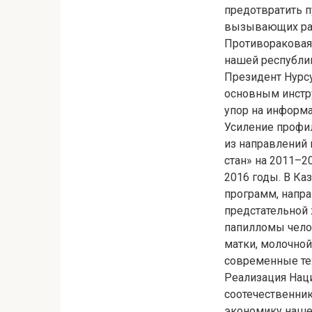
предотвратить п
вызывающих ра
Противораковая 
нашей республик
Президент Нурсу
основным инстр
упор на информа
Усиление профи
из направлений
стан» на 2011–2
2016 годы. В Ка
программ, напра
предстательной 
папилломы чело
матки, молочной
современные тех
Реализация Нац
соотечественник
экономику наше