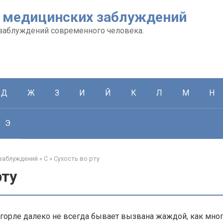
 медицинских заблуждений
заблуждений современного человека.
Д
Ж
З
И
Й
К
Л
М
Н
Э
заблуждений
»
С
»
Сухость во рту
рту
и горле далеко не всегда бывает вызвана жаждой, как мно