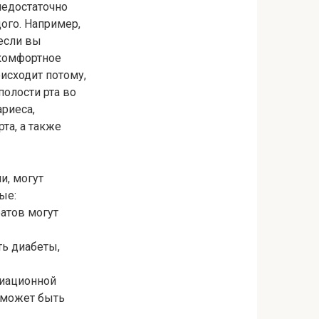
недостаточно
ого. Например,
 если вы
екомфортное
исходит потому,
олости рта во
риеса,
та, а также
и, могут
ые:
атов могут
ь диабеты,
диационной
я может быть