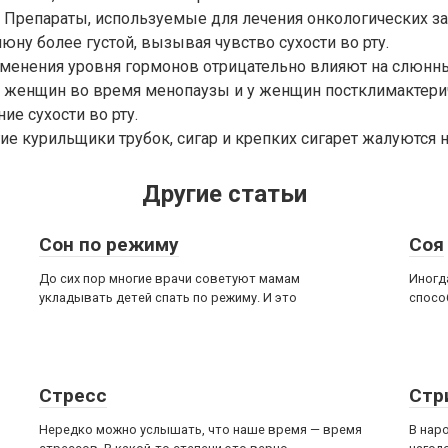
 Препараты, используемые для лечения онкологических з
люну более густой, вызывая чувство сухости во рту.
зменения уровня гормонов отрицательно влияют на слюнн
у женщин во время менопаузы и у женщин постклимактери
ие сухости во рту.
ие курильщики трубок, сигар и крепких сигарет жалуются на
Другие статьи
Сон по режиму
Соя
До сих пор многие врачи советуют мамам
Иногд
укладывать детей спать по режиму. И это
спосо
Стресс
Стр
Нередко можно услышать, что наше время — время
В нар