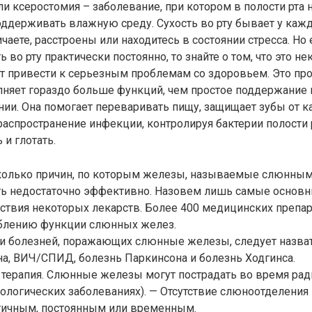
или ксеростомия – заболевание, при котором в полости рта 
ддерживать влажную среду. Сухость во рту бывает у кажд
чаете, расстроены или находитесь в состоянии стресса. Но
 во рту практически постоянно, то знайте о том, что это н
 привести к серьезным проблемам со здоровьем. Это про
няет гораздо больше функций, чем простое поддержание п
ии. Она помогает переваривать пищу, защищает зубы от ка
аспространение инфекции, контролируя бактерии полости р
 и глотать.
колько причин, по которым железы, называемые слюнным
ь недостаточно эффективно. Назовем лишь самые основн
ствия некоторых лекарств. Более 400 медицинских препар
аблению функции слюнных желез.
ди болезней, поражающих слюнные железы, следует назват
а, ВИЧ/СПИД, болезнь Паркинсона и болезнь Ходгинса.
 терапия. Слюнные железы могут пострадать во время ра
кологических заболеваниях). — Отсутствие слюноотделени
тичным, постоянным или временным.