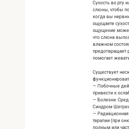
Сухость во рту 
слюны, чтобы по
когда вы нервни
ощущаете сухость
ощущение может
что слюна выпол
влажном состоян
предотвращает р
помогает жевать
Существует нес
функционироват
— Побочные дей
привести к осл
— Болезни. Сре
Синдром Шегрен
— Радиационная
терапии (при он
полным или час