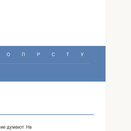
О
П
Р
С
Т
У
гие думают. На