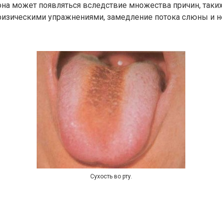
на может появляться вследствие множества причин, таки
я физическими упражнениями, замедление потока слюны и 
Сухость во рту.