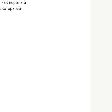
х как нервный
некоторыми