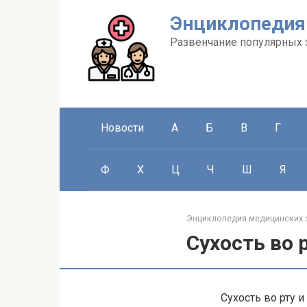
Перейти
Энциклопедия
к
контенту
Развенчание популярных 
Новости
А
Б
В
Г
Ф
Х
Ц
Ч
Ш
Я
Энциклопедия медицинских 
Сухость во 
Сухость во рту 