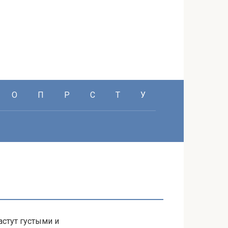
О
П
Р
С
Т
У
астут густыми и