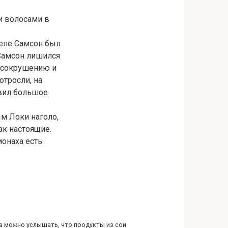
и волосами в
деле Самсон был
Самсон лишился
к сокрушению и
отросли, на
твил большое
м Локи наголо,
ак настоящие.
монаха есть
а можно услышать, что продукты из сои