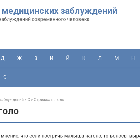
 медицинских заблуждений
заблуждений современного человека.
Д
Ж
З
И
Й
К
Л
М
Н
Э
заблуждений
»
С
»
Стрижка наголо
голо
 мнение, что если постричь малыша наголо, то волосы выр