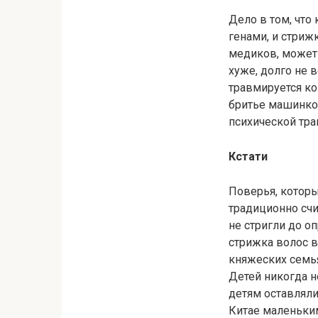
Дело в том, что
генами, и стриж
медиков, может 
хуже, долго не 
травмируется ко
бритье машинкой
психической тра
Кстати
Поверья, которы
традиционно сч
не стригли до оп
стрижка волос в
княжеских семья
Детей никогда н
детям оставляли
Китае маленьким