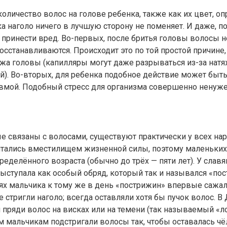
 количество волос на голове ребенка, также как их цвет, о
ка наголо ничего в лучшую сторону не поменяет. И даже, 
принести вред. Во-первых, после бритья головы волосы н
восстанавливаются. Происходит это по той простой причине,
жа головы (капилляры могут даже разрываться из-за нат
). Во-вторых, для ребенка подобное действие может быт
вмой. Подобный стресс для организма совершенно ненуже
е связаны с волосами, существуют практически у всех на
итались вместилищем жизненной силы, поэтому маленьких
ределённого возраста (обычно до трёх — пяти лет). У слав
ыступала как особый обряд, который так и назывался «по
х мальчика к тому же в день «пострижин» впервые сажали
е стригли наголо; всегда оставляли хотя бы пучок волос. В
 пряди волос на висках или на темени (так называемый «ло
 мальчикам подстригали волосы так, чтобы оставалась чё