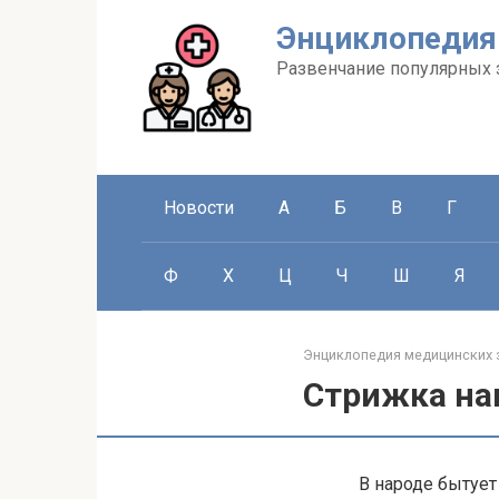
Перейти
Энциклопедия
к
контенту
Развенчание популярных 
Новости
А
Б
В
Г
Ф
Х
Ц
Ч
Ш
Я
Энциклопедия медицинских 
Стрижка на
В народе бытует