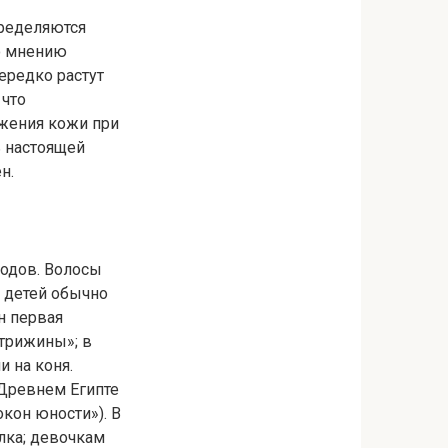
пределяются
по мнению
ередко растут
 что
яжения кожи при
ь настоящей
н.
родов. Волосы
 детей обычно
ян первая
стрижины»; в
 на коня.
 Древнем Египте
кон юности»). В
лка; девочкам