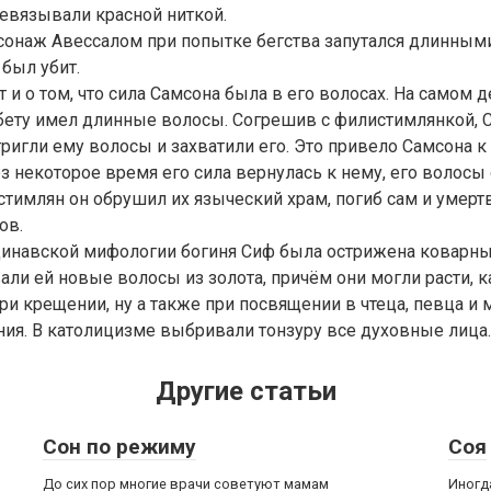
евязывали красной ниткой.
сонаж Авессалом при попытке бегства запутался длинным
 был убит.
 и о том, что сила Самсона была в его волосах. На самом 
обету имел длинные волосы. Согрешив с филистимлянкой, 
тригли ему волосы и захватили его. Это привело Самсона 
з некоторое время его сила вернулась к нему, его волосы 
тимлян он обрушил их языческий храм, погиб сам и умер
ов.
динавской мифологии богиня Сиф была острижена коварны
ли ей новые волосы из золота, причём они могли расти, к
ри крещении, ну а также при посвящении в чтеца, певца и 
ия. В католицизме выбривали тонзуру все духовные лица.
Другие статьи
Сон по режиму
Соя
До сих пор многие врачи советуют мамам
Иногд