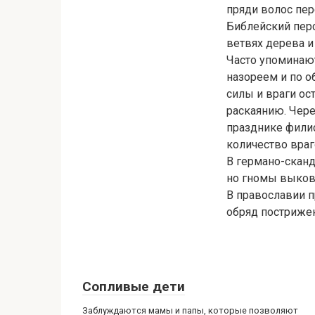
пряди волос пер
Библейский пер
ветвях дерева и
Часто упоминают
назореем и по 
силы и враги ос
раскаянию. Чере
празднике филис
количество враг
В германо-скан
но гномы выкова
В православии п
обряд пострижен
Сопливые дети
Заблуждаются мамы и папы, которые позволяют