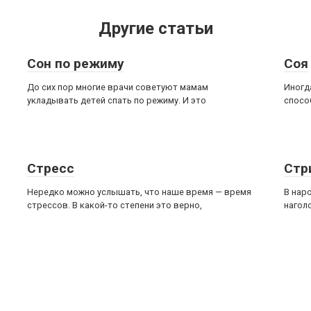
Другие статьи
Сон по режиму
Соя
До сих пор многие врачи советуют мамам
Иногд
укладывать детей спать по режиму. И это
спосо
Стресс
Стр
Нередко можно услышать, что наше время — время
В нар
стрессов. В какой-то степени это верно,
нагол