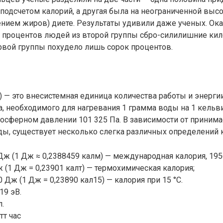
 подсчетом калорий, а другая была на неограниченной выс
ием жиров) диете. Результаты удивили даже ученых. Оказ
 процентов людей из второй группы сбро-силилишние кил
рвой группы похудело лишь сорок процентов.
l) — это внесистемная единица количества работы и энерги
а, необходимого для нагревания 1 грамма воды на 1 кельв
осферном давлении 101 325 Па. В зависимости от приним
ы, существует несколько слегка различных определений 
 Дж (1 Дж ≈ 0,2388459 калм) — международная калория, 1956
ж (1 Дж = 0,23901 калт) — термохимическая калория;
0 Дж (1 Дж = 0,23890 кал15) — калория при 15 °C.
19 эВ.
л.
тт час