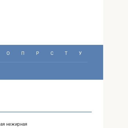
О
П
Р
С
Т
У
ная нежирная