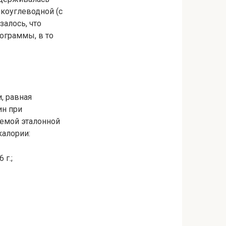
окоуглеводной (с
алось, что
ограммы, в то
и, равная
ин при
аемой эталонной
калории:
 г.;