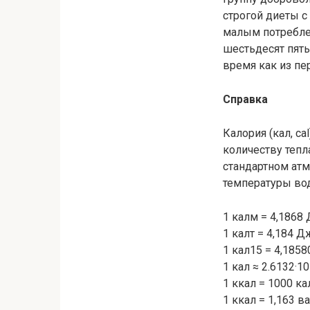
строгой диеты с
малым потреблен
шестьдесят пять
время как из пе
Справка
Калория (кал, ca
количеству тепл
стандартном атм
температуры вод
1 калм = 4,1868
1 калт = 4,184 Д
1 кал15 = 4,1858
1 кал ≈ 2.6132·10
1 ккал = 1000 ка
1 ккал = 1,163 ва