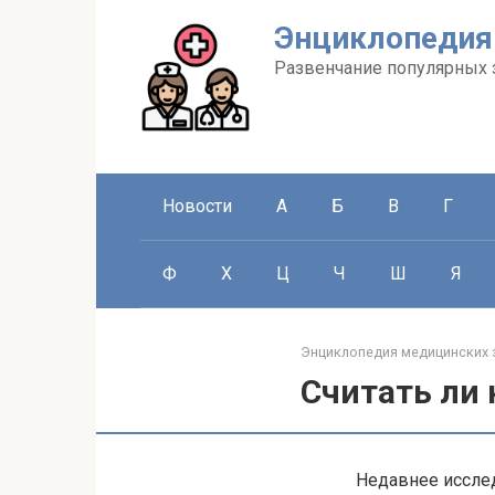
Перейти
Энциклопедия
к
контенту
Развенчание популярных 
Новости
А
Б
В
Г
Ф
Х
Ц
Ч
Ш
Я
Энциклопедия медицинских 
Считать ли
Недавнее исслед