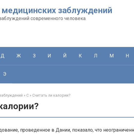
 медицинских заблуждений
заблуждений современного человека.
Д
Ж
З
И
Й
К
Л
М
Н
Э
заблуждений
»
С
»
Считать ли калории?
 калории?
ование, проведенное в Дании, показало, что неограничен