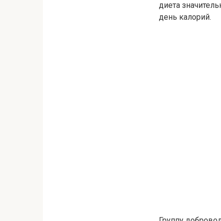
диета значитель
день калорий.
Группу добровол