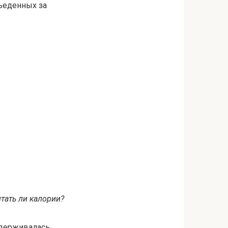
съеденных за
тать ли калории?
идерживалась