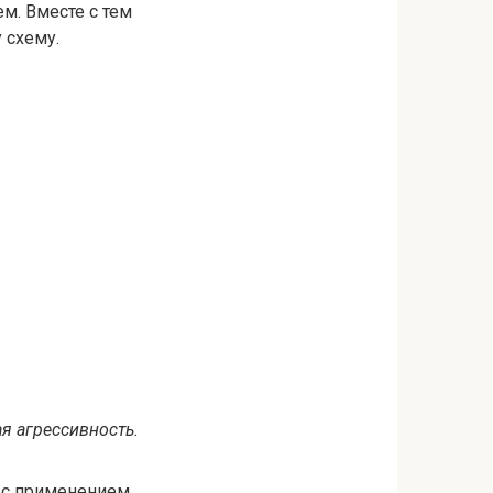
м. Вместе с тем
 схему.
я агрессивность.
й с применением