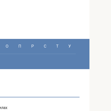
О
П
Р
С
Т
У
илах