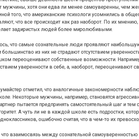
 мужчины, хотя они едва ли менее самоуверенны, чем же
ной того, что американские психологи усомнились в общ
вляют, что все происходит как раз наоборот. По их мнению,
делает задиристых людей более миролюбивыми.
лось, что самые сознательные люди проявляют наибольшу
 большинство из них не страдают отсутствием уверенности
лишком переоценивают собственные возможности. Наприме
ствием уверенности в себе, а, наоборот, переоценивают с
умайстер отметил, что аналогичные закономерности набл
школе. Некоторые мужчины, например, становятся агресси
 партнер пытается предпринять самостоятельный шаг и тем
торитет. А чуть ли не в каждой школе есть подростки, кото
дноклассников, ошибочно считая, что в чем-то их превосхо
, что взаимосвязь между сознательной самоуверенностью