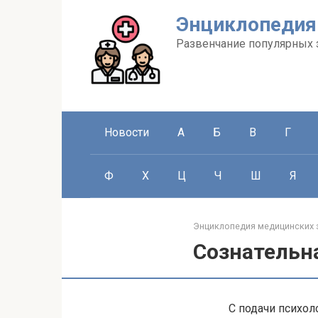
Перейти
Энциклопедия
к
контенту
Развенчание популярных 
Новости
А
Б
В
Г
Ф
Х
Ц
Ч
Ш
Я
Энциклопедия медицинских 
Сознательн
С подачи психоло