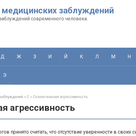
 медицинских заблуждений
заблуждений современного человека.
Д
Ж
З
И
Й
К
Л
М
Н
Э
заблуждений
»
С
»
Сознательная агрессивность
ая агрессивность
гов принято считать, что отсутствие уверенности в своих с