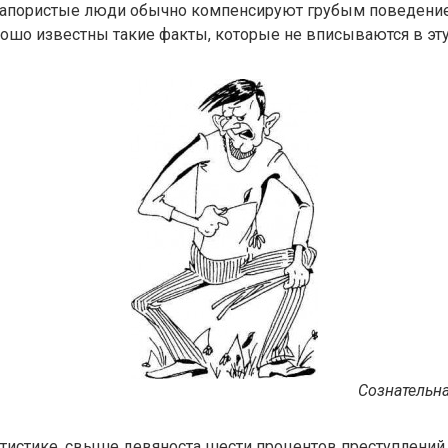
напористые люди обычно компенсируют грубым поведение
ошо известны такие факты, которые не вписываются в эту
Сознательна
татистике, свыше девяноста шести процентов преступлени