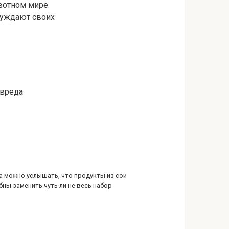
ивотном мире
нуждают своих
 вреда
а можно услышать, что продукты из сои
бны заменить чуть ли не весь набор