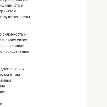
нщины. Это и
епринятом
 отсутствие веры
ю склонность к
 в своих силах,
р, насильники
вои сексуальные
юдаются как в
вными в том
 самым
рые
дят.
 и