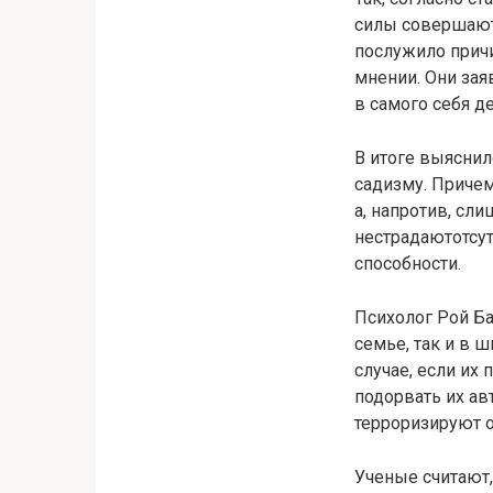
силы совершают
послужило причи
мнении. Они зая
в самого себя 
В итоге выясни
садизму. Причем
а, напротив, с
нестрадаютотсут
способности.
Психолог Рой Ба
семье, так и в 
случае, если их
подорвать их ав
терроризируют о
Ученые считают