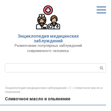
Перейти
к
контенту
Энциклопедия медицинских
заблуждений
Развенчание популярных заблуждений
современного человека.
Поиск:
Энциклопедия медицинских заблуждений
»
С
»
Сливочное масло и
опьянение
Сливочное масло и опьянение