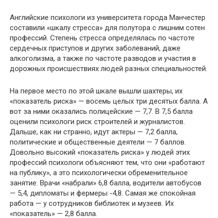
Английские психологи из университета города Манчестер
составили «шкалу стресса» для полутора с лишним сотен
профессий. Степень стресса определялась по частоте
сердечных приступов и других заболеваний, даже
алкоголизма, а также по частоте разводов и участия в
дорожных происшествиях людей разных специальностей.
На первое место по этой шкале вышли шахтеры, их
«показатель риска» — восемь целых три десятых балла. А
вот за ними оказались полицейские — 7,7. В 7,5 балла
оценили психологи риск строителей и журналистов.
Дальше, как ни странно, идут актеры — 7,2 балла,
политические и общественные деятели — 7 баллов.
Довольно высокий «показатель риска» у людей этих
профессий психологи объясняют тем, что они «работают
на публику», а это психологически обременительное
занятие. Врачи «набрали» 6,8 балла, водители автобусов
— 5,4, дипломаты и фермеры -4,8. Самая же спокойная
работа — у сотрудников библиотек и музеев. Их
«показатель» — 2,8 балла.