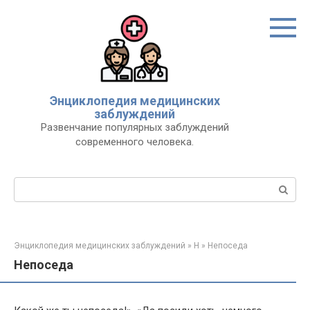
Перейти
к
контенту
Энциклопедия медицинских
заблуждений
Развенчание популярных заблуждений
современного человека.
Поиск:
Энциклопедия медицинских заблуждений
»
Н
»
Непоседа
Непоседа