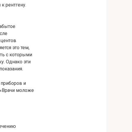
 к рентгену.
забытое
осле
оцентов
ется это тем,
ать с которыми
ку. Однако эти
показания.
 приборов и
 «Врачи моложе
лечению