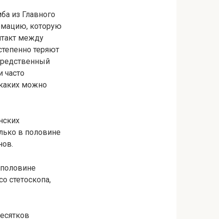
ба из Главного
рмацию, которую
нтакт между
степенно теряют
осредственный
и часто
 каких можно
нских
олько в половине
нов.
 половине
о стетоскопа,
десятков