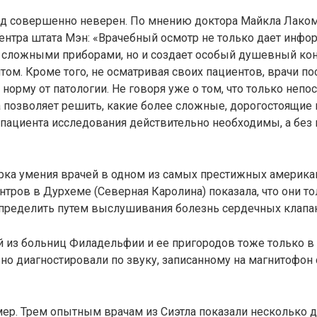
д совершенно неверен. По мнению доктора Майкла Лаком
ентра штата Мэн: «Врачебный осмотр не только дает инфо
ь сложными приборами, но и создает особый душевный ко
том. Кроме того, не осматривая своих пациентов, врачи по
 норму от патологии. Не говоря уже о том, что только неп
 позволяет решить, какие более сложные, дорогостоящие 
пациента исследования действительно необходимы, а без
рка умения врачей в одном из самых престижных америка
тров в Дурхеме (Северная Каролина) показала, что они т
определить путем выслушивания болезнь сердечных клапа
й из больниц Филадельфии и ее пригородов тоже только в
но диагностировали по звуку, записанному на магнитофон с
ер. Трем опытным врачам из Сиэтла показали несколько 