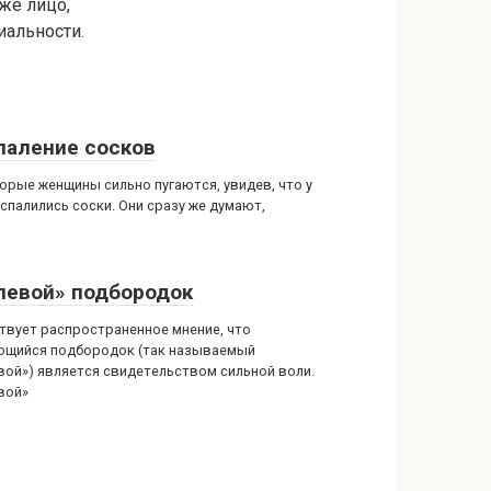
же лицо,
альности.
паление сосков
орые женщины сильно пугаются, увидев, что у
оспалились соски. Они сразу же думают,
левой» подбородок
твует распространенное мнение, что
щийся подбородок (так называемый
вой») является свидетельством сильной воли.
вой»