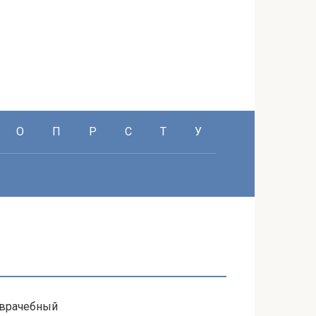
О
П
Р
С
Т
У
 врачебный