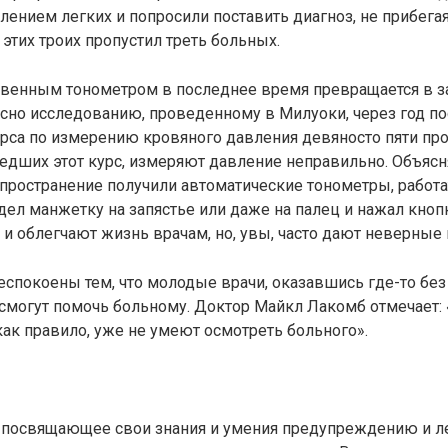
лением легких и попросили поставить диагноз, не прибегая
этих троих пропустил треть больных.
овенным тонометром в последнее время превращается в 
асно исследованию, проведенному в Милуоки, через год п
рса по измерению кровяного давления девяносто пяти пр
едших этот курс, измеряют давление неправильно. Объясня
пространение получили автоматические тонометры, работ
адел манжетку на запястье или даже на палец и нажал кноп
 и облегчают жизнь врачам, но, увы, часто дают неверные 
спокоены тем, что молодые врачи, оказавшись где-то без
 смогут помочь больному. Доктор Майкл Лакомб отмечает:
 как правило, уже не умеют осмотреть больного».
о, посвящающее свои знания и умения предупреждению и 