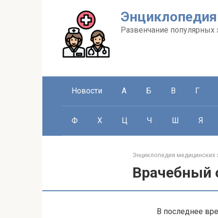
Перейти
Энциклопедия
к
контенту
Развенчание популярных 
Новости
А
Б
В
Г
Ф
Х
Ц
Ч
Ш
Я
Энциклопедия медицинских 
Врачебный 
В последнее вре