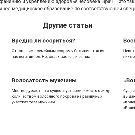
хранению и укреплению здоровья человека. Врач — это так
шее медицинское образование по соответствующей специ
Другие статьи
Вредно ли ссориться?
Вос
Отношение к семейным ссорам у большинства из
Некот
нас негативное. Но, оказывается, и от них
них в
Волосатость мужчины
«Во
Многие думают, что существует зависимость между
Сущес
количеством волосяного покрова на различных
выдаю
участках тела мужчины
«воле
«Воле