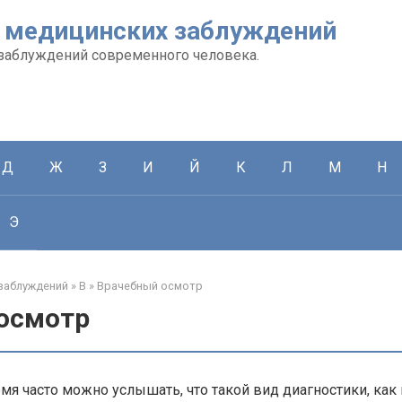
 медицинских заблуждений
заблуждений современного человека.
Д
Ж
З
И
Й
К
Л
М
Н
Э
заблуждений
»
В
»
Врачебный осмотр
осмотр
мя часто можно услышать, что такой вид диагностики, как