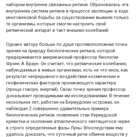
набором внутренне связанных ритмов. Образовалась эта
внутренняя система ритмов в процессе эволюции: в ходе
многовековой борьбы за существование выжили только
те организмы, которые смогли настроить свой
ритмический аппарат в такт внешних колебаний.
Однако автору больше по душе противоположная точка
зрения на природу биологических ритмов, которой
придерживается американский профессор биологии
Фрэнк А. Браун. Он считает, что ритмические колебания,
наблюдаемые в живых организмах, есть не что иное, как
результат непрерывного воздействия космических и
геофизических факторов проникающего характера
(проще говоря, энергий). Свою точку зрения профессор
доказывает проводимыми им исследованиями. В течение
нескольких лет, работая на Бермудских островах, он
наблюдал 2 совершенно удивительных примера
биологических ритмов: появление стаи бермудской
креветки и скопление атлантического светящегося червя
в строго определенные фазы Луны. Впоследствии ему
удалось доказать, что суточный ритм обмена веществ у