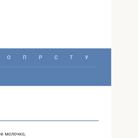
О
П
Р
С
Т
У
ое молочко,