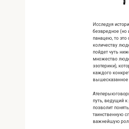
Исследуя истори
безвредное (но 
панацею, то это
количеству люде
пойдет чуть ниж
множество людей
эзотерики), кот
каждого конкрет
вышесказанное 
Атеперыюговорим
путь, ведущий к
позволит понять
таинственную сп
важнейшую роль