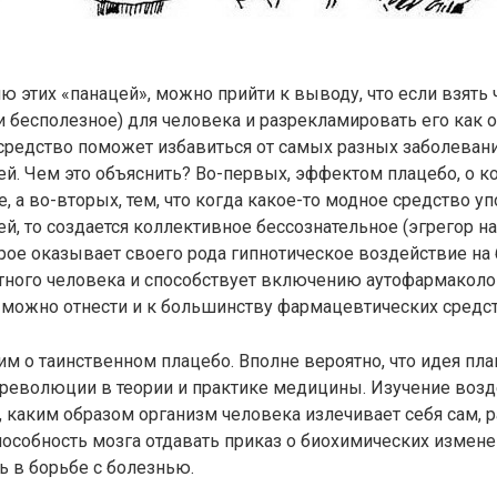
ю этих «панацей», можно прийти к выводу, что если взять 
и бесполезное) для человека и разрекламировать его как
 средство поможет избавиться от самых разных заболева
й. Чем это объяснить? Во-первых, эффектом плацебо, о к
е, а во-вторых, тем, что когда какое-то модное средство у
, то создается коллективное бессознательное (эгрегор н
орое оказывает своего рода гипнотическое воздействие на
ного человека и способствует включению аутофармакологи
можно отнести и к большинству фармацевтических средст
 о таинственном плацебо. Вполне вероятно, что идея пл
 революции в теории и практике медицины. Изучение воз
, каким образом организм человека излечивает себя сам, 
особность мозга отдавать приказ о биохимических измен
 в борьбе с болезнью.