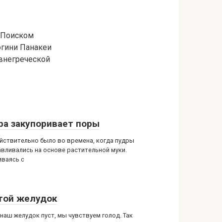
. Поиском
огини Панакеи
евнегреческой
ра закупоривает поры
ействительно было во времена, когда пудры
авливались на основе растительной муки.
ваясь с
той желудок
 наш желудок пуст, мы чувствуем голод. Так