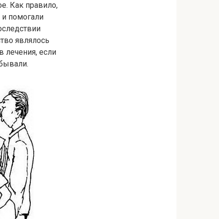
е. Как правило,
 и помогали
оследствии
ство являлось
 лечения, если
абывали.