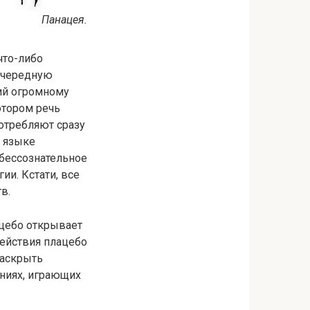
Панацея.
что-либо
 очередную
ний огромному
отором речь
потребляют сразу
а языке
 бессознательное
и. Кстати, все
в.
ацебо открывает
действия плацебо
раскрыть
ениях, играющих