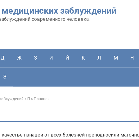
 медицинских заблуждений
заблуждений современного человека.
Д
Ж
З
И
Й
К
Л
М
Н
Э
заблуждений
»
П
»
Панацея
 качестве панацеи от всех болезней преподносили маточн