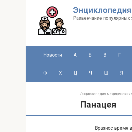
Перейти
Энциклопедия
к
контенту
Развенчание популярных 
Новости
А
Б
В
Г
Ф
Х
Ц
Ч
Ш
Я
Энциклопедия медицинских 
Панацея
Вразнос время в