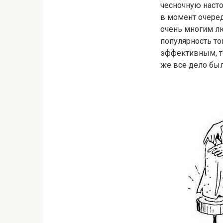
чесночную насто
в момент очеред
очень многим лю
популярность то
эффективным, т
же все дело был