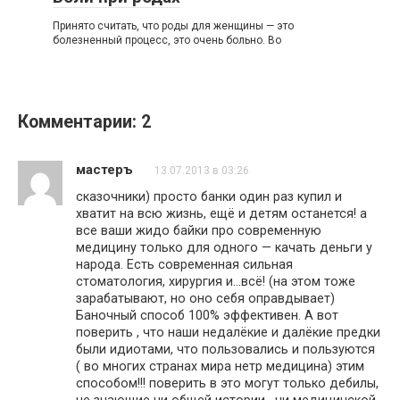
Принято считать, что роды для женщины — это
болезненный процесс, это очень больно. Во
Комментарии: 2
мастеръ
13.07.2013 в 03:26
сказочники) просто банки один раз купил и
хватит на всю жизнь, ещё и детям останется! а
все ваши жидо байки про современную
медицину только для одного — качать деньги у
народа. Есть современная сильная
стоматология, хирургия и…всё! (на этом тоже
зарабатывают, но оно себя оправдывает)
Баночный способ 100% эффективен. А вот
поверить , что наши недалёкие и далёкие предки
были идиотами, что пользовались и пользуются
( во многих странах мира нетр медицина) этим
способом!!! поверить в это могут только дебилы,
не знающие ни общей истории , ни медицинской