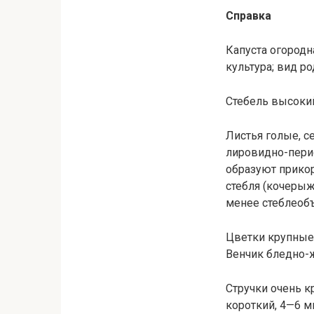
Справка
Капуста огородна
культура; вид род
Стебель высокий
Листья голые, с
лировидно-пери
образуют прикор
стебля (кочерыж
менее стеблео
Цветки крупные 
Венчик бледно-
Стручки очень к
короткий, 4—6 м