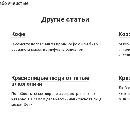
або ячеистые.
Другие статьи
Кофе
Коэ
С момента появления в Европе кофе о нем было
Многи
создано множество мифов, в основном
интел
интел
Краснолицые люди отпетые
Кра
алкоголики
Любое
негат
Подобное мнение широко распространено, но
относ
неверно. На самом деле необычная краснота лица
может быть