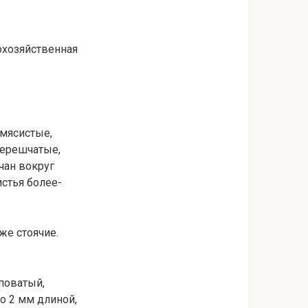
кохозяйственная
 мясистые,
черешчатые,
чан вокруг
истья более-
же стоячие.
уповатый,
о 2 мм длиной,