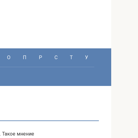
О
П
Р
С
Т
У
. Такое мнение