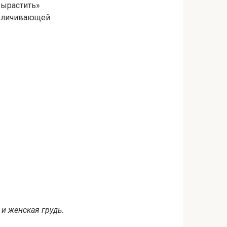
вырастить»
величивающей
 и женская грудь.