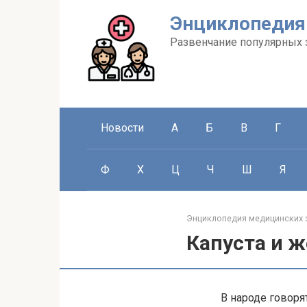
Перейти
Энциклопедия
к
контенту
Развенчание популярных 
Новости
А
Б
В
Г
Ф
Х
Ц
Ч
Ш
Я
Энциклопедия медицинских 
Капуста и ж
В народе говоря