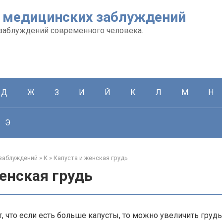
 медицинских заблуждений
заблуждений современного человека.
Д
Ж
З
И
Й
К
Л
М
Н
Э
заблуждений
»
К
»
Капуста и женская грудь
енская грудь
т, что если есть больше капусты, то можно увеличить грудь