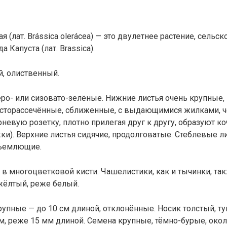
я (лат. Brássica olerácea) — это двулетнее растение, сельс
а Капуста (лат. Brassica).
, олиственный.
еро- или сизовато-зелёные. Нижние листья очень крупные,
сторассечённые, сближенные, с выдающимися жилками, 
невую розетку, плотно прилегая друг к другу, образуют ко
ки). Верхние листья сидячие, продолговатые. Стеблевые л
бъемлющие.
в многоцветковой кисти. Чашелистики, как и тычинки, так
жёлтый, реже белый.
рупные — до 10 см длиной, отклонённые. Носик толстый, т
м, реже 15 мм длиной. Семена крупные, тёмно-бурые, окол