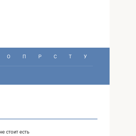
О
П
Р
С
Т
У
е стоит есть