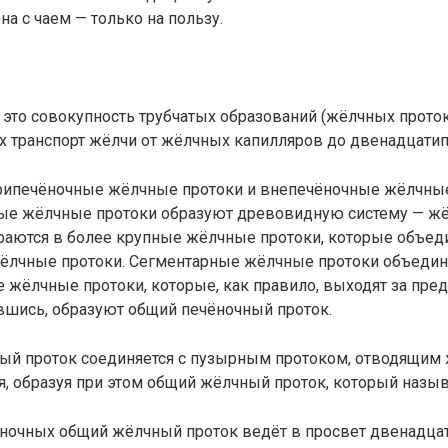
а с чаем — только на пользу.
это совокупность трубчатых образований (жёлчных проток
 транспорт жёлчи от жёлчных капилляров до двенадцатип
рипечёночные жёлчные протоки и внепечёночные жёлчные
ые жёлчные протоки образуют древовидную систему — ж
раются в более крупные жёлчные протоки, которые объед
ёлчные протоки. Сегментарные жёлчные протоки объедин
жёлчные протоки, которые, как правило, выходят за пред
вшись, образуют общий печёночный проток.
ый проток соединяется с пузырным протоком, отводящим 
, образуя при этом общий жёлчный проток, который назыв
ночных общий жёлчный проток ведёт в просвет двенадца