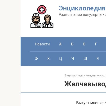
Перейти
Энциклопедия
к
контенту
Развенчание популярных 
Новости
А
Б
В
Г
Ф
Х
Ц
Ч
Ш
Я
Энциклопедия медицинских 
Желчевывод
Бытует мнение, 