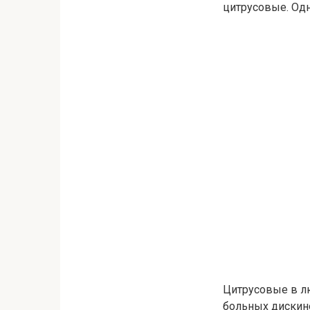
цитрусовые. Одн
Цитрусовые в лю
больных дискин