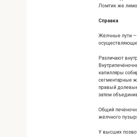
Ломтик же лимон
Справка
Жёлчные пути — 
осуществляющих
Различают внут
Внутрипечёночн
капилляры соби
сегментарные ж
правый долевые 
затем объедини
Общий печёночн
жёлчного пузыря
У высших позво