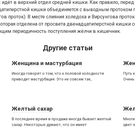
 идёт в верхний отдел средней кишки. Как правило, пере
цатиперстной кишки объединяется с выводным протоком
ов проток). В месте слияния холедоха и Вирсунгова проток
которая отделена от просвета двенадцатиперстной кишки 
ющим периодичность поступления жёлчи в кишечник.
Другие статьи
Женщина и мастурбация
Жен
Иногда говорят о том, что к половой холодности
Путь 
приводит мастурбация. Это не совсем так,
Очень
Желтый сахар
Жел
В последнее время в продаже иногда бывает желтый
Многи
сахар. Некоторые думают, что он имеет
цвет з