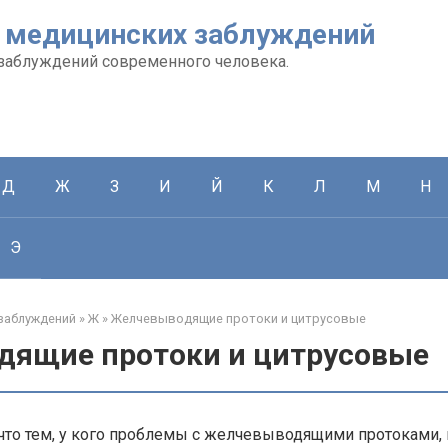
 медицинских заблуждений
заблуждений современного человека.
Д
Ж
З
И
Й
К
Л
М
Н
Э
заблуждений
»
Ж
»
Желчевыводящие протоки и цитрусовые
ящие протоки и цитрусовые
что тем, у кого проблемы с желчевыводящими протоками, н