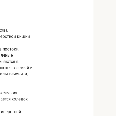
ов),
ерстной кишки.
 протоки.
ёлчные
иняются в
яются в левый и
елы печени, и,
жёлчь из
ается холедох.
типерстной