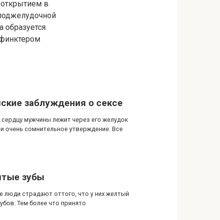
д открытием в
 поджелудочной
а образуется
сфинктером
ские заблуждения о сексе
к сердцу мужчины лежит через его желудок
 и очень сомнительное утверждение. Все
тые зубы
е люди страдают оттого, что у них желтый
убов. Тем более что принято